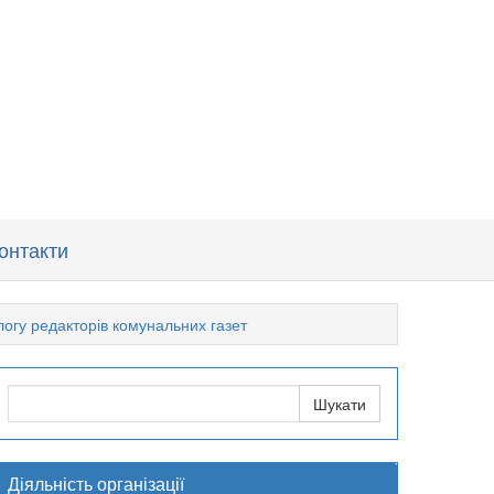
онтакти
логу редакторів комунальних газет
Діяльність організації