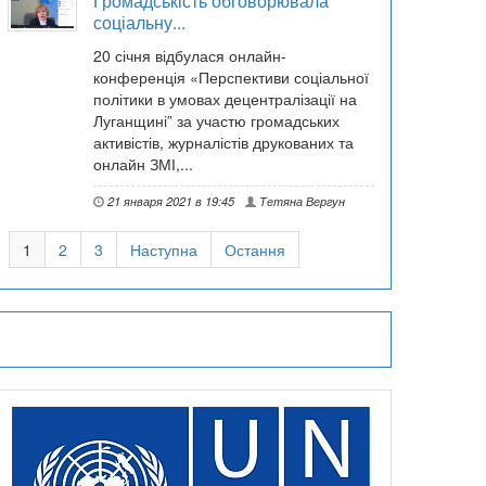
Громадськість обговорювала
соціальну...
20 січня відбулася онлайн-
конференція «Перспективи соціальної
політики в умовах децентралізації на
Луганщині” за участю громадських
активістів, журналістів друкованих та
онлайн ЗМІ,...
21 января 2021 в 19:45
Тетяна Вергун
1
2
3
Наступна
Остання