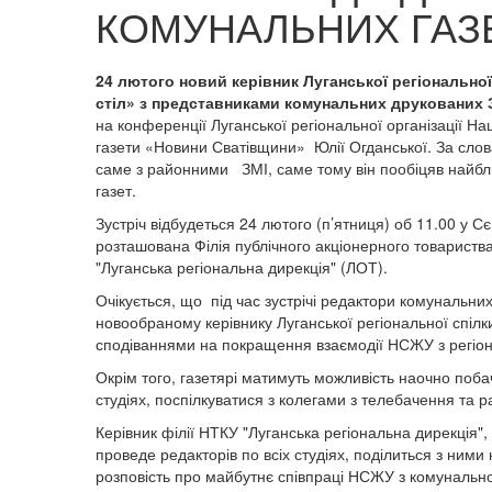
КОМУНАЛЬНИХ ГАЗ
24 лютого новий керівник Луганської регіонально
стіл» з представниками комунальних друкованих З
на конференції Луганської регіональної організації На
газети «Новини Сватівщини» Юлії Огданської. За слов
саме з районними ЗМІ, саме тому він пообіцяв найбл
газет.
Зустріч відбудеться 24 лютого (п’ятниця) об 11.00 у 
розташована Філія публічного акціонерного товариств
"Луганська регіональна дирекція" (ЛОТ).
Очікується, що під час зустрічі редактори комунальних 
новообраному керівнику Луганської регіональної спілк
сподіваннями на покращення взаємодії НСЖУ з регі
Окрім того, газетярі матимуть можливість наочно поб
студіях, поспілкуватися з колегами з телебачення та
Керівник філії НТКУ "Луганська регіональна дирекція
проведе редакторів по всіх студіях, поділиться з ним
розповість про майбутнє співпраці НСЖУ з комунальн