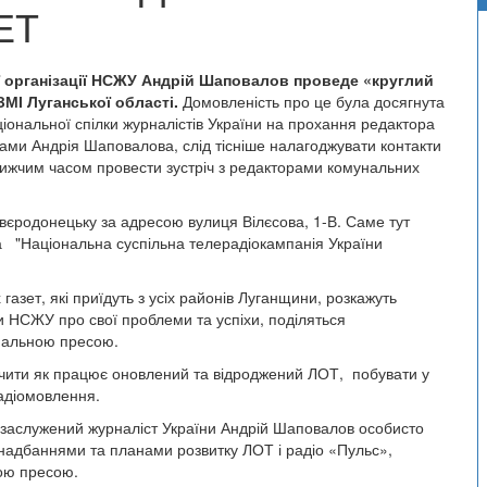
ЕТ
ї організації НСЖУ Андрій Шаповалов проведе «круглий
МІ Луганської області.
Домовленість про це була досягнута
ціональної спілки журналістів України на прохання редактора
ами Андрія Шаповалова, слід тісніше налагоджувати контакти
ижчим часом провести зустріч з редакторами комунальних
Сєвєродонецьку за адресою вулиця Вілєсова, 1-В. Саме тут
а "Національна суспільна телерадіокампанія України
газет, які приїдуть з усіх районів Луганщини, розкажуть
и НСЖУ про свої проблеми та успіхи, поділяться
ональною пресою.
ачити як працює оновлений та відроджений ЛОТ, побувати у
 радіомовлення.
", заслужений журналіст України Андрій Шаповалов особисто
и надбаннями та планами розвитку ЛОТ і радіо «Пульс»,
ою пресою.