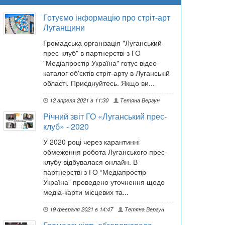
Готуємо інформацію про стріт-арт
Луганщини
Громадська організація "Луганський
прес-клуб" в партнерстві з ГО
"Медіапростір Україна" готує відео-
каталог об'єктів стріт-арту в Луганській
області. Приєднуйтесь. Якщо ви...
12 апреля 2021 в 11:30
Тетяна Вергун
Річний звіт ГО «Луганський прес-
клуб» - 2020
У 2020 році через карантинні
обмеження робота Луганського прес-
клубу відбувалася онлайн. В
партнерстві з ГО “Медіапростір
Україна” проведено уточнення щодо
медіа-карти місцевих та...
19 февраля 2021 в 14:47
Тетяна Вергун