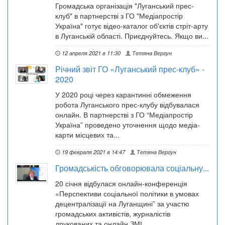
Громадська організація "Луганський прес-
клуб" в партнерстві з ГО "Медіапростір
Україна" готує відео-каталог об'єктів стріт-арту
в Луганській області. Приєднуйтесь. Якщо ви...
12 апреля 2021 в 11:30
Тетяна Вергун
Річний звіт ГО «Луганський прес-клуб» -
2020
У 2020 році через карантинні обмеження
робота Луганського прес-клубу відбувалася
онлайн. В партнерстві з ГО “Медіапростір
Україна” проведено уточнення щодо медіа-
карти місцевих та...
19 февраля 2021 в 14:47
Тетяна Вергун
Громадськість обговорювала соціальну...
20 січня відбулася онлайн-конференція
«Перспективи соціальної політики в умовах
децентралізації на Луганщині” за участю
громадських активістів, журналістів
друкованих та онлайн ЗМІ,...