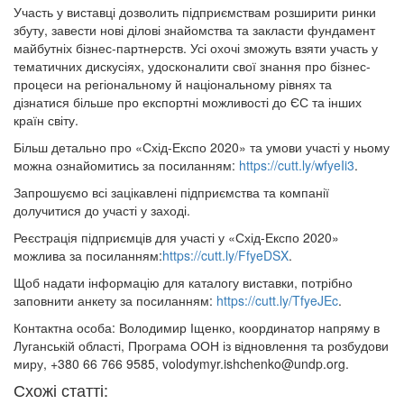
Участь у виставці дозволить підприємствам розширити ринки
збуту, завести нові ділові знайомства та закласти фундамент
майбутніх бізнес-партнерств. Усі охочі зможуть взяти участь у
тематичних дискусіях, удосконалити свої знання про бізнес-
процеси на регіональному й національному рівнях та
дізнатися більше про експортні можливості до ЄС та інших
країн світу.
Більш детально про «Схід-Експо 2020» та умови участі у ньому
можна ознайомитись за посиланням:
https://cutt.ly/wfyeIi3
.
Запрошуємо всі зацікавлені підприємства та компанії
долучитися до участі у заході.
Реєстрація підприємців для участі у «Схід-Експо 2020»
можлива за посиланням:
https://cutt.ly/FfyeDSX
.
Щоб надати інформацію для каталогу виставки, потрібно
заповнити анкету за посиланням:
https://cutt.ly/TfyeJEc
.
Контактна особа: Володимир Іщенко, координатор напряму в
Луганській області, Програма ООН із відновлення та розбудови
миру, +380 66 766 9585, volodymyr.ishchenko@undp.org.
Схожі статті: