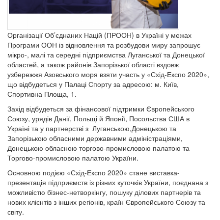
Організації Об’єднаних Націй (ПРООН) в Україні у межах
Програми ООН із відновлення та розбудови миру запрошує
мікро-, малі та середні підприємства Луганської та Донецької
областей, а також районів Запорізької області вздовж
узбережжя Азовського моря взяти участь у «Схід-Експо 2020»,
що відбудеться у Палаці Спорту за адресою: м. Київ,
Спортивна Площа, 1.
Захід відбудеться за фінансової підтримки Європейського
Союзу, урядів Данії, Польщі й Японії, Посольства США в
Україні та у партнерстві з Луганською,Донецькою та
Запорізькою обласними державними адміністраціями,
Донецькою обласною торгово-промисловою палатою та
Торгово-промисловою палатою України.
Основною подією «Схід-Експо 2020» стане виставка-
презентація підприємств із різних куточків України, поєднана з
можливістю бізнес-нетворкінгу, пошуку ділових партнерів та
нових клієнтів з інших регіонів, країн Європейського Союзу та
світу.