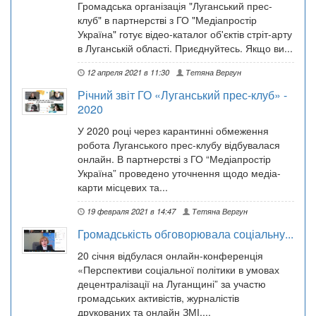
Громадська організація "Луганський прес-
клуб" в партнерстві з ГО "Медіапростір
Україна" готує відео-каталог об'єктів стріт-арту
в Луганській області. Приєднуйтесь. Якщо ви...
12 апреля 2021 в 11:30
Тетяна Вергун
Річний звіт ГО «Луганський прес-клуб» -
2020
У 2020 році через карантинні обмеження
робота Луганського прес-клубу відбувалася
онлайн. В партнерстві з ГО “Медіапростір
Україна” проведено уточнення щодо медіа-
карти місцевих та...
19 февраля 2021 в 14:47
Тетяна Вергун
Громадськість обговорювала соціальну...
20 січня відбулася онлайн-конференція
«Перспективи соціальної політики в умовах
децентралізації на Луганщині” за участю
громадських активістів, журналістів
друкованих та онлайн ЗМІ,...