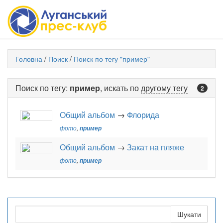
Головна
/
Поиск
/
Поиск по тегу "пример"
Поиск по тегу:
пример
, искать по
другому тегу
2
Общий альбом
→
Флорида
фото
,
пример
Общий альбом
→
Закат на пляже
фото
,
пример