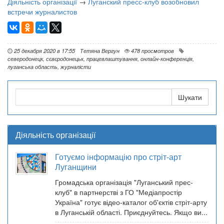
Діяльність організації
→
Луганский пресс-клуб возобновил
встречи журналистов
25 декабря 2020 в 17:55
Тетяна Вергун
478 просмотров
северодонецк
,
сєвєродонецьк
,
працевлаштування
,
онлайн-конференція
,
луганська область
,
журналісти
Діяльність організації
Готуємо інформацію про стріт-арт
Луганщини
Громадська організація "Луганський прес-
клуб" в партнерстві з ГО "Медіапростір
Україна" готує відео-каталог об'єктів стріт-арту
в Луганській області. Приєднуйтесь. Якщо ви...