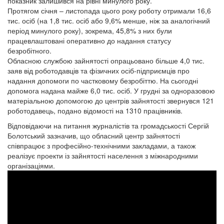
показник залишився на рівні минулого року.
Протягом січня – листопада цього року роботу отримали 16,6
тис. осіб (на 1,8 тис. осіб або 9,6% менше, ніж за аналогічний
період минулого року), зокрема, 45,8% з них були
працевлаштовані оперативно до надання статусу
безробітного.
Обласною службою зайнятості опрацьовано більше 4,0 тис.
заяв від роботодавців та фізичних осіб-підприємців про
надання допомоги по частковому безробіттю. На сьогодні
допомога надана майже 6,0 тис. осіб. У грудні за одноразовою
матеріальною допомогою до центрів зайнятості звернувся 121
роботодавець, подано відомості на 1310 працівників.
Відповідаючи на питання журналістів та громадськості Сергій
Болотський зазначив, що обласний центр зайнятості
співпрацює з професійно-технічними закладами, а також
реалізує проекти із зайнятості населення з міжнародними
організаціями.