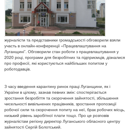
журналісти та представники громадськості обговорили взяли
участь в онлайн-конференції «Працевлаштування на
Луганщині”. Обговорили стан роботи з працевлаштування у
2020 році, програми для безробітних та підприємців, дізналися
про професії, які користуються найбільших попитом у
роботодавців.
З часу введення карантину ринок праці Луганщини, як і
України в цілому, зазнав певних змін: спостерігається
зростання безробіття та скорочення зайнятості, збільшення
чисельності вивільнених працівників, зростання пропозиції
робочої сили та скорочення попиту на неї, брак робочих місць,
низький рівень заробітної плати тощо. Про це розповів
журналістам регіону директор Луганського обласного центру
зайнятості Сергій Болотський.