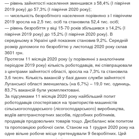
— рівень зайнятості населення зменшився з 58,4% (І півріччя
2019 року) до 57,3% (І півріччя 2020 року);
— чисельність безробітного населення порівняно з І півріччям
2019 зросла на 2,5 тис. осіб та становила 52,4 тис. осіб;
— рівень безробіття у віці 15-70 років збільшився з 14,2% (І
півріччя 2019 року) до 15,2% (І півріччя 2020 року). В
середньому в Україні цей показник становив 9,2%. Середній
розмір допомоги по безробіттю у листопаді 2020 року склав
3601 грн.
Протягом 11 місяців 2020 року (у порівнянні з аналогічним
періодом 2019 року) кількість роботодавців, які співпрацювали
з центрами зайнятості області, зросла на 7,3% та становила
3,6 тисяч. Кількість вакансій у базі даних служби зайнятості
Луганської області зменшилась (на 6,7%) – 19,0 тис. одиниць.
83,7% вакансій були укомплектовані.
За підсумками 11 місяців 2020 року найбільший попит
роботодавців спостерігався на трактористів-машиністів
сільськогосподарського (лісогосподарського) виробництва,
водіїв автотранспортних засобів, підсобних робітників,
продавців продовольчих товарів тощо. Дисбаланс між попитом
та пропозицією робочої сили. Станом на 1 грудня 2020 року на
одне вільне робоче місце претендували 9 безробітних. Цей