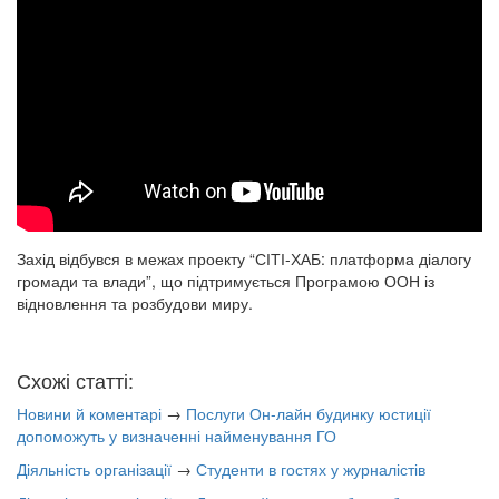
Захід відбувся в межах проекту “СІТІ-ХАБ: платформа діалогу
громади та влади”, що підтримується Програмою ООН із
відновлення та розбудови миру.
Схожі статті:
Новини й коментарі
→
Послуги Он-лайн будинку юстиції
допоможуть у визначенні найменування ГО
Діяльність організації
→
Студенти в гостях у журналістів