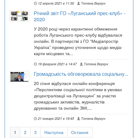
12 апреля 2021 в 11:30
Тетяна Вергун
Річний звіт ГО «Луганський прес-клуб» -
2020
У 2020 році через карантинні обмеження
робота Луганського прес-клубу відбувалася
онлайн. В партнерстві з ГО “Медіапростір
Україна” проведено уточнення щодо медіа-
карти місцевих та...
19 февраля 2021 в 14:47
Тетяна Вергун
Громадськість обговорювала соціальну...
20 січня відбулася онлайн-конференція
«Перспективи соціальної політики в умовах
децентралізації на Луганщині” за участю
громадських активістів, журналістів
друкованих та онлайн ЗМІ,...
21 января 2021 в 19:45
Тетяна Вергун
1
2
3
Наступна
Остання