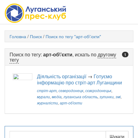
Головна
/
Поиск
/
Поиск по тегу "арт-об\'єкти"
Поиск по тегу:
арт-об\'єкти
, искать по
другому
1
тегу
Діяльність організації
→
Готуємо
інформацію про стріт-арт Луганщини
стріт-арт
,
северодонецк
,
сєвєродонецьк
,
мурали
,
медіа
,
луганська область
,
зупинки
,
змі
,
журналісти
,
арт-об'єкти