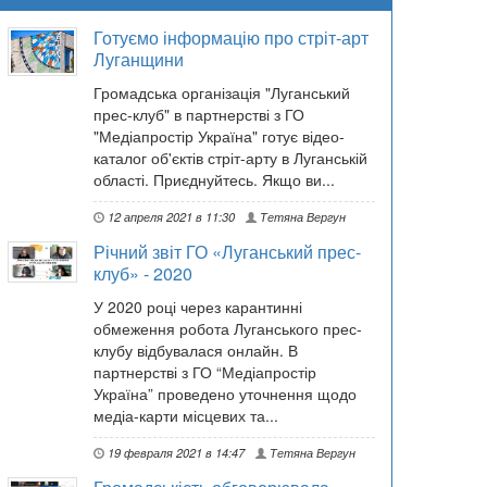
Готуємо інформацію про стріт-арт
Луганщини
Громадська організація "Луганський
прес-клуб" в партнерстві з ГО
"Медіапростір Україна" готує відео-
каталог об'єктів стріт-арту в Луганській
області. Приєднуйтесь. Якщо ви...
12 апреля 2021 в 11:30
Тетяна Вергун
Річний звіт ГО «Луганський прес-
клуб» - 2020
У 2020 році через карантинні
обмеження робота Луганського прес-
клубу відбувалася онлайн. В
партнерстві з ГО “Медіапростір
Україна” проведено уточнення щодо
медіа-карти місцевих та...
19 февраля 2021 в 14:47
Тетяна Вергун