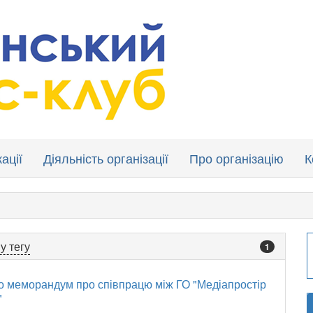
ації
Діяльність організації
Про організацію
К
у тегу
1
о меморандум про співпрацю між ГО "Медіапростір
"