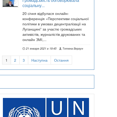
Громадськість обговорювала
соціальну...
20 січня відбулася онлайн-
конференція «Перспективи соціальної
політики в умовах децентралізації на
Луганщині” за участю громадських
активістів, журналістів друкованих та
онлайн ЗМІ,...
21 января 2021 в 19:45
Тетяна Вергун
1
2
3
Наступна
Остання