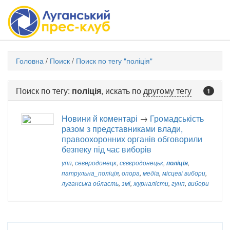
Головна
/
Поиск
/
Поиск по тегу "поліція"
Поиск по тегу:
поліція
, искать по
другому тегу
1
Новини й коментарі
→
Громадськість
разом з представниками влади,
правоохоронних органів обговорили
безпеку під час виборів
упп
,
северодонецк
,
сєвєродонецьк
,
поліція
,
патрульна_поліція
,
опора
,
медіа
,
місцеві вибори
,
луганська область
,
змі
,
журналісти
,
гунп
,
вибори