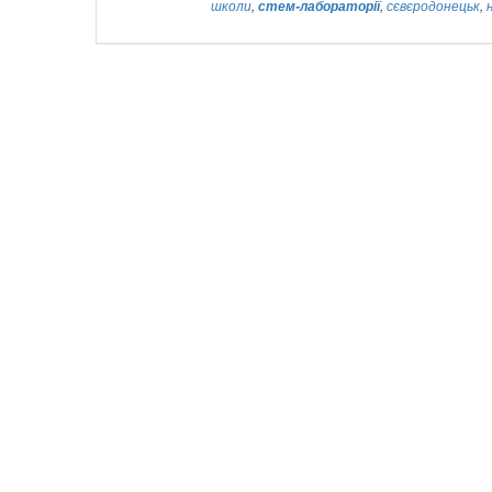
школи
,
стем-лабораторії
,
сєвєродонецьк
,