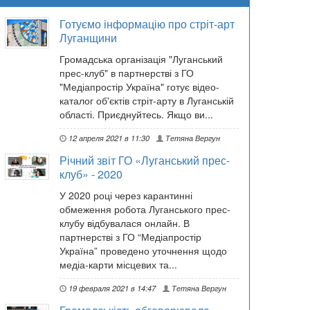
Готуємо інформацію про стріт-арт
Луганщини
Громадська організація "Луганський
прес-клуб" в партнерстві з ГО
"Медіапростір Україна" готує відео-
каталог об'єктів стріт-арту в Луганській
області. Приєднуйтесь. Якщо ви...
12 апреля 2021 в 11:30
Тетяна Вергун
Річний звіт ГО «Луганський прес-
клуб» - 2020
У 2020 році через карантинні
обмеження робота Луганського прес-
клубу відбувалася онлайн. В
партнерстві з ГО “Медіапростір
Україна” проведено уточнення щодо
медіа-карти місцевих та...
19 февраля 2021 в 14:47
Тетяна Вергун