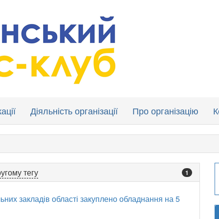
ації
Діяльність організації
Про організацію
К
угому тегу
1
ьних закладів області закуплено обладнання на 5