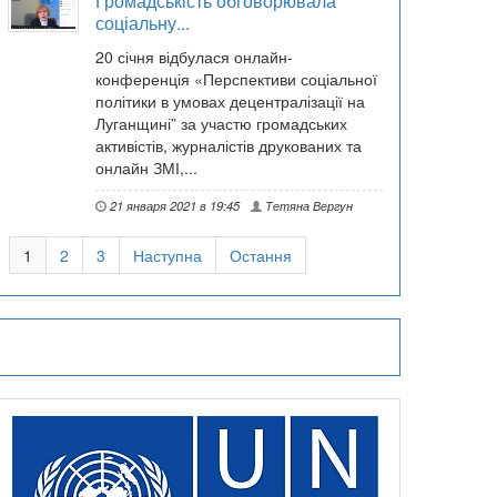
Громадськість обговорювала
соціальну...
20 січня відбулася онлайн-
конференція «Перспективи соціальної
політики в умовах децентралізації на
Луганщині” за участю громадських
активістів, журналістів друкованих та
онлайн ЗМІ,...
21 января 2021 в 19:45
Тетяна Вергун
1
2
3
Наступна
Остання