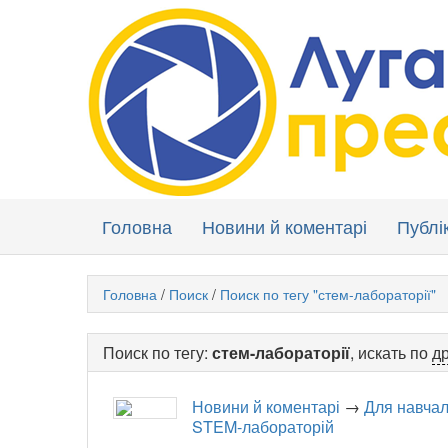
Головна
Новини й коментарі
Публік
Головна
/
Поиск
/
Поиск по тегу "стем-лабораторії"
Поиск по тегу:
стем-лабораторії
, искать по
др
Новини й коментарі
→
Для навчал
STEM-лабораторій