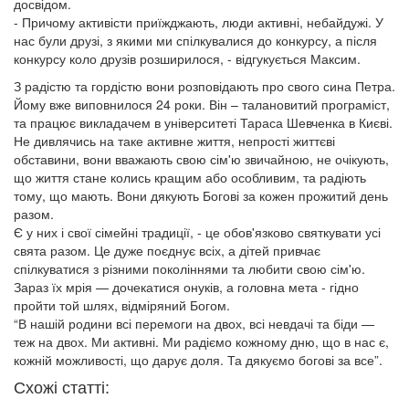
досвідом.
- Причому активісти приїжджають, люди активні, небайдужі. У
нас були друзі, з якими ми спілкувалися до конкурсу, а після
конкурсу коло друзів розширилося, - відгукується Максим.
З радістю та гордістю вони розповідають про свого сина Петра.
Йому вже виповнилося 24 роки. Він – талановитий програміст,
та працює викладачем в університеті Тараса Шевченка в Києві.
Не дивлячись на таке активне життя, непрості життєві
обставини, вони вважають свою сім'ю звичайною, не очікують,
що життя стане колись кращим або особливим, та радіють
тому, що мають. Вони дякують Богові за кожен прожитий день
разом.
Є у них і свої сімейні традиції, - це обов'язково святкувати усі
свята разом. Це дуже поєднує всіх, а дітей привчає
спілкуватися з різними поколіннями та любити свою сім'ю.
Зараз їх мрія — дочекатися онуків, а головна мета - гідно
пройти той шлях, відміряний Богом.
“В нашій родини всі перемоги на двох, всі невдачі та біди —
теж на двох. Ми активні. Ми радіємо кожному дню, що в нас є,
кожній можливості, що дарує доля. Та дякуємо богові за все”.
Схожі статті: