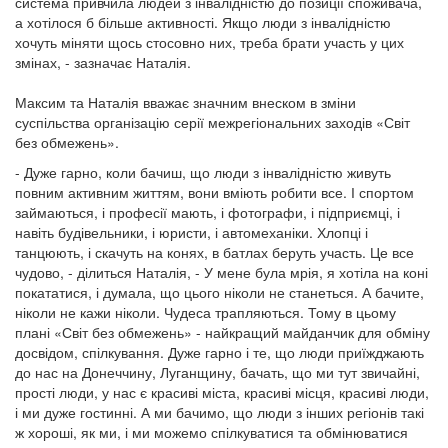
система привчила людей з інвалідністю до позиції споживача,
а хотілося б більше активності. Якщо люди з інвалідністю
хочуть міняти щось стосовно них, треба брати участь у цих
змінах, - зазначає Наталія.
Максим та Наталія вважає значним внеском в зміни
суспільства організацію серії межрегіональних заходів «Світ
без обмежень».
- Дуже гарно, коли бачиш, що люди з інвалідністю живуть
повним активним життям, вони вміють робити все. І спортом
займаються, і професії мають, і фотографи, і підприємці, і
навіть будівельники, і юристи, і автомеханіки. Хлопці і
танцюють, і скачуть на конях, в батлах беруть участь. Це все
чудово, - ділиться Наталія, - У мене була мрія, я хотіла на коні
покататися, і думала, що цього ніколи не станеться. А бачите,
ніколи не кажи ніколи. Чудеса трапляються. Тому в цьому
плані «Світ без обмежень» - найкращий майданчик для обміну
досвідом, спілкування. Дуже гарно і те, що люди приїжджають
до нас на Донеччину, Луганщину, бачать, що ми тут звичайні,
прості люди, у нас є красиві міста, красиві місця, красиві люди,
і ми дуже гостинні. А ми бачимо, що люди з інших регіонів такі
ж хороші, як ми, і ми можемо спілкуватися та обмінюватися