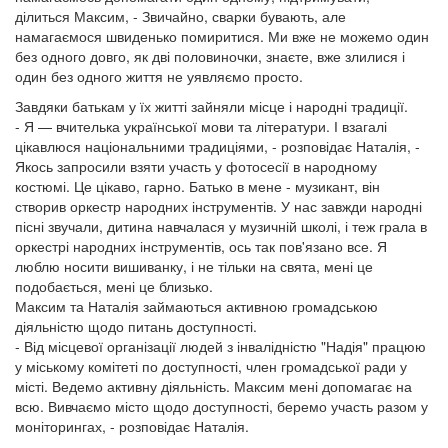
ділиться Максим, - Звичайно, сварки бувають, але
намагаємося швиденько помиритися. Ми вже не можемо один
без одного довго, як дві половиночки, знаєте, вже злилися і
один без одного життя не уявляємо просто.
Завдяки батькам у їх житті зайняли місце і народні традиції.
- Я — вчителька української мови та літератури. І взагалі
цікавлюся національними традиціями, - розповідає Наталія, -
Якось запросили взяти участь у фотосесії в народному
костюмі. Це цікаво, гарно. Батько в мене - музикант, він
створив оркестр народних інструментів. У нас завжди народні
пісні звучали, дитина навчалася у музичній школі, і теж грала в
оркестрі народних інструментів, ось так пов'язано все. Я
люблю носити вишиванку, і не тільки на свята, мені це
подобається, мені це близько.
Максим та Наталія займаються активною громадською
діяльністю щодо питань доступності.
- Від місцевої організації людей з інвалідністю "Надія" працюю
у міському комітеті по доступності, член громадської ради у
місті. Ведемо активну діяльність. Максим мені допомагає на
всю. Вивчаємо місто щодо доступності, беремо участь разом у
моніторингах, - розповідає Наталія.