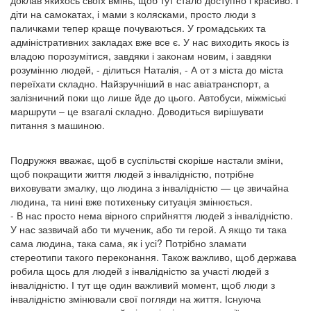
доклав якихось своїх вмінь, щоб тут стало доступно і красиво. І
діти на самокатах, і мами з колясками, просто люди з
паличками тепер краще почуваються. У громадських та
адміністративних закладах вже все є. У нас виходить якось із
владою порозумітися, завдяки і законам новим, і завдяки
розумінню людей, - ділиться Наталія, - А от з міста до міста
переїхати складно. Найзручніший в нас авіатранспорт, а
залізничний поки що лише йде до цього. Автобуси, міжміські
маршрути – це взагалі складно. Доводиться вирішувати
питання з машиною.
Подружжя вважає, щоб в суспільстві скоріше настали зміни,
щоб покращити життя людей з інвалідністю, потрібне
виховувати змалку, що людина з інвалідністю — це звичайна
людина, та нині вже потихеньку ситуація змінюється.
- В нас просто нема вірного сприйняття людей з інвалідністю.
У нас зазвичай або ти мученик, або ти герой. А якщо ти така
сама людина, така сама, як і усі? Потрібно зламати
стереотипи такого переконання. Також важливо, щоб держава
робила щось для людей з інвалідністю за участі людей з
інвалідністю. І тут ще один важливий момент, щоб люди з
інвалідністю змінювали свої погляди на життя. Існуюча