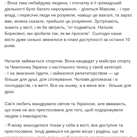
- Вона така небайдужа людина, і спочатку в її громадській
діяльності було багато нерозуміння, - ділиться Максим, - і при
владі, і пересічні люди не розуміли, навіщо це взагалі, та зараз
вже, можна сказати, прийшло це розуміння. Зустрічають,
знають у місті, і як би звітують, “от подивіться, Наталіє
Борисівно, ми зробили так, як ви просили”. Сьогодні наше
місто дуже сильно змінилося в плані доступності за останні 10
років.
Наталія займається спортом. Вона кандидат у майстри спорту
та Чемпіонка України з настільного тенісу у своїй категорії.
- І на змагання їздити, і займатися репетиторством — це
більше для душі, для спілкування. Чоловік допомагає і в
господарстві, і в житті. Все на ньому, а в мене все - більше для
душі.
Сім'я любить мандрувати світом та Україною, але вважають,
що поки не все пристосоване для того, щоб подорожувати
людям з інвалідністю.
- Я можу знаходитися тільки у себе в місті, все доступне та
пристосоване. Іноді дивишся на деякі місця і радієш, що ти