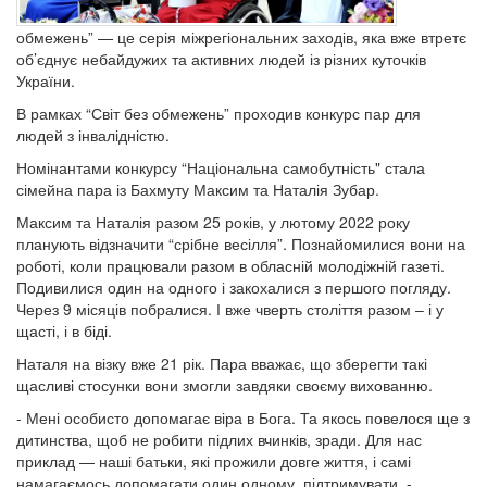
обмежень” — це серія міжрегіональних заходів, яка вже втретє
об’єднує небайдужих та активних людей із різних куточків
України.
В рамках “Світ без обмежень” проходив конкурс пар для
людей з інвалідністю.
Номінантами конкурсу “Національна самобутність" стала
сімейна пара із Бахмуту Максим та Наталія Зубар.
Максим та Наталія разом 25 років, у лютому 2022 року
планують відзначити “срібне весілля”. Познайомилися вони на
роботі, коли працювали разом в обласній молодіжній газеті.
Подивилися один на одного і закохалися з першого погляду.
Через 9 місяців побралися. І вже чверть століття разом – і у
щасті, і в біді.
Наталя на візку вже 21 рік. Пара вважає, що зберегти такі
щасливі стосунки вони змогли завдяки своєму вихованню.
- Мені особисто допомагає віра в Бога. Та якось повелося ще з
дитинства, щоб не робити підлих вчинків, зради. Для нас
приклад — наші батьки, які прожили довге життя, і самі
намагаємось допомагати один одному, підтримувати, -