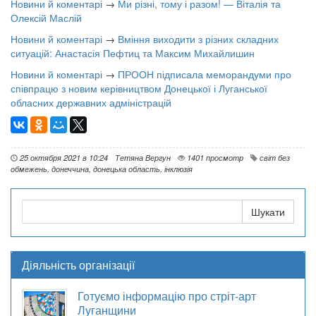
Новини й коментарі
→
Ми різні, тому і разом! — Віталія та
Олексій Маслій
Новини й коментарі
→
Вміння виходити з різних складних
ситуацій: Анастасія Пефтиц та Максим Михайлишин
Новини й коментарі
→
ПРООН підписала меморандуми про
співпрацю з новим керівництвом Донецької і Луганської
обласних державних адміністрацій
25 октября 2021 в 10:24
Тетяна Вергун
1401 просмотр
світ без
обмежень
,
донеччина
,
донецька область
,
інклюзія
Діяльність організації
Готуємо інформацію про стріт-арт
Луганщини