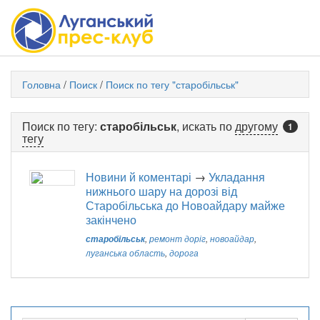
Головна
/
Поиск
/
Поиск по тегу "старобільськ"
Поиск по тегу:
старобільськ
, искать по
другому
1
тегу
Новини й коментарі
→
Укладання
нижнього шару на дорозі від
Старобільська до Новоайдару майже
закінчено
старобільськ
,
ремонт доріг
,
новоайдар
,
луганська область
,
дорога